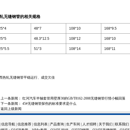
轧无缝钢管的相关规格
25*4
48*7
108*10
168*9.5
25*5
48.3*12.5
108*12
168*10
25*5.5
51*3
108*14
168*11
西热轧无缝钢管平稳运行、成交欠佳
上一条新闻：
红河汽车半轴套管用壁厚30的GB/T8162-2008无缝钢管行情小幅回落
下一条新闻：
45#无缝钢管探伤的标准要求是什么
返回上级新闻
|
信息导航
|
信息推荐
|
信息列表
|
产品查询
|
生产车间
|
人才招聘
|
关于我们
|
联系我们