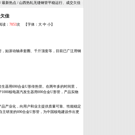
/ 最新热点 / 山西热轧无缝钢管平稳运行、成交欠佳
交欠佳
 阅读：
7053
次 【字体：
大
中
小
】
时，如滚动轴承套圈、千斤顶套等，目前已广泛用钢
发生器用690合金U形传热管。在两年多的时间里，
000核电蒸汽发生器用690合金U形管，产品实物
产品产业化，向用户和业主提供质量可靠、性能稳定
国自主研发的690合金U形管，为中国核电建设作出更