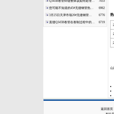
Q345B卷管焊缝整体该如何处理…
7033
您可能不知道的45#无缝钢管热…
6962
热
3月25日天津市场20#无缝钢管…
6776
直缝Q345B卷管在卷制过程中的…
6719
山
返回首页