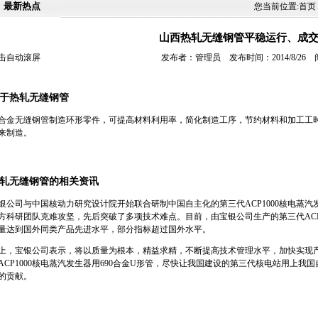
最新热点
您当前位置:
首页
山西热轧无缝钢管平稳运行、成
击自动滚屏
发布者：管理员 发布时间：2014/8/26
于热轧无缝钢管
合金无缝钢管制造环形零件，可提高材料利用率，简化制造工序，节约材料和加工工
来制造。
轧无缝钢管的相关资讯
银公司与中国核动力研究设计院开始联合研制中国自主化的第三代ACP1000核电蒸汽
方科研团队克难攻坚，先后突破了多项技术难点。目前，由宝银公司生产的第三代ACP1
量达到国外同类产品先进水平，部分指标超过国外水平。
上，宝银公司表示，将以质量为根本，精益求精，不断提高技术管理水平，加快实现
ACP1000核电蒸汽发生器用690合金U形管，尽快让我国建设的第三代核电站用上我
的贡献。