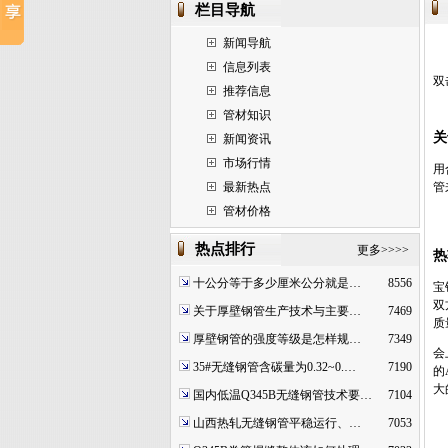
栏目导航
新闻导航
信息列表
双
推荐信息
管材知识
关
新闻资讯
市场行情
用
最新热点
管
管材价格
热点排行
更多>>>>
热
十公分等于多少厘米公分就是…
8556
宝
双
关于厚壁钢管生产技术与主要…
7469
质
厚壁钢管的强度等级是怎样规…
7349
会
35#无缝钢管含碳量为0.32~0.…
7190
的
大
国内低温Q345B无缝钢管技术要…
7104
山西热轧无缝钢管平稳运行、…
7053