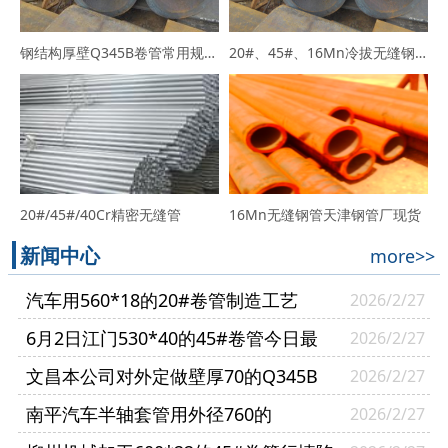
钢结构厚壁Q345B卷管常用规格Q345B报价
20#、45#、16Mn冷拔无缝钢管
20#/45#/40Cr精密无缝管
16Mn无缝钢管天津钢管厂现货
新闻中心
more>>
汽车用560*18的20#卷管制造工艺
2026/2/27
6月2日江门530*40的45#卷管今日最
2026/2/27
新报价
文昌本公司对外定做壁厚70的Q345B
2026/2/27
卷管行情调整比较剧烈
南平汽车半轴套管用外径760的
2026/2/27