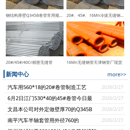
钢结构厚壁Q345B卷管常用规格Q345B报价
20#、45#、16Mn冷拔无缝钢管
20#/45#/40Cr精密无缝管
16Mn无缝钢管天津钢管厂现货
新闻中心
more>>
汽车用560*18的20#卷管制造工艺
2026/2/27
6月2日江门530*40的45#卷管今日最
2026/2/27
新报价
文昌本公司对外定做壁厚70的Q345B
2026/2/27
卷管行情调整比较剧烈
南平汽车半轴套管用外径760的
2026/2/27